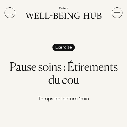
Aller au contenu
Exercise
P
a
u
s
e
s
o
i
n
s
:
É
t
i
r
e
m
e
n
t
s
d
u
c
o
u
Temps de lecture 1min