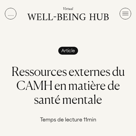
Aller au contenu
Article
R
e
s
s
o
u
r
c
e
s
e
x
t
e
r
n
e
s
d
u
C
A
M
H
e
n
m
a
t
i
è
r
e
d
e
s
a
n
t
é
m
e
n
t
a
l
e
Temps de lecture 11min