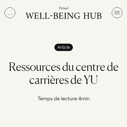
Aller au contenu
Article
R
e
s
s
o
u
r
c
e
s
d
u
c
e
n
t
r
e
d
e
c
a
r
r
i
è
r
e
s
d
e
Y
U
Temps de lecture 4min