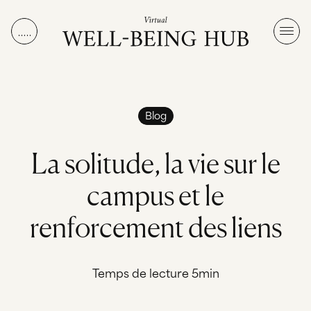
Aller au contenu
Blog
L
a
s
o
l
i
t
u
d
e
,
l
a
v
i
e
s
u
r
l
e
c
a
m
p
u
s
e
t
l
e
r
e
n
f
o
r
c
e
m
e
n
t
d
e
s
l
i
e
n
s
Temps de lecture 5min