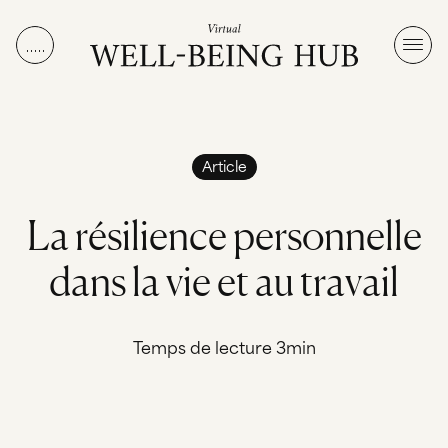
Aller au contenu
Article
L
a
r
é
s
i
l
i
e
n
c
e
p
e
r
s
o
n
n
e
l
l
e
d
a
n
s
l
a
v
i
e
e
t
a
u
t
r
a
v
a
i
l
Temps de lecture 3min