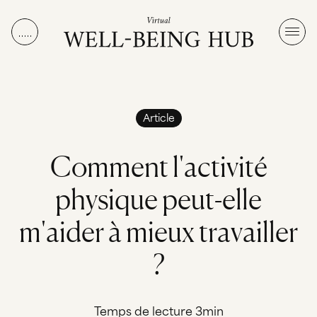
Aller au contenu
Article
C
o
m
m
e
n
t
l
'
a
c
t
i
v
i
t
é
p
h
y
s
i
q
u
e
p
e
u
t
-
e
l
l
e
m
'
a
i
d
e
r
à
m
i
e
u
x
t
r
a
v
a
i
l
l
e
r
?
Temps de lecture 3min