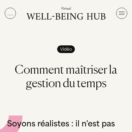
Aller au contenu
Vidéo
C
o
m
m
e
n
t
m
a
î
t
r
i
s
e
r
l
a
g
e
s
t
i
o
n
d
u
t
e
m
p
s
Soyons réalistes : il n'est pas