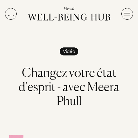
Aller au contenu
Vidéo
C
h
a
n
g
e
z
v
o
t
r
e
é
t
a
t
d
'
e
s
p
r
i
t
-
a
v
e
c
M
e
e
r
a
P
h
u
l
l