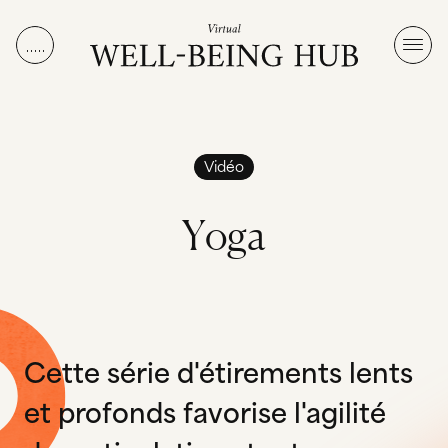
Aller au contenu
Vidéo
Y
o
g
a
Cette série d'étirements lents
et profonds favorise l'agilité