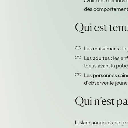
avoir des relations 
des comportements 
Qui est tenu
Les musulmans :
le 
Les adultes :
les en
tenus avant la pube
Les personnes saine
d’observer le jeûne
Qui n’est pa
L’islam accorde une gra