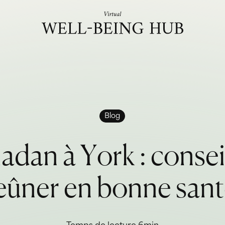
Aller au contenu
Blog
m
a
d
a
n
à
Y
o
r
k
:
c
o
n
s
e
e
û
n
e
r
e
n
b
o
n
n
e
s
a
n
t