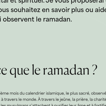
al et spirituel. Je vous proposera
vous souhaitez en savoir plus ou aid
 observent le ramadan.
e que le ramadan ?
ème mois du calendrier islamique, le plus sacré, observ
 travers le monde. À travers le jeûne, la prière, la charit
 les musulmans s’attachent à purifier leur âme et à fortifi