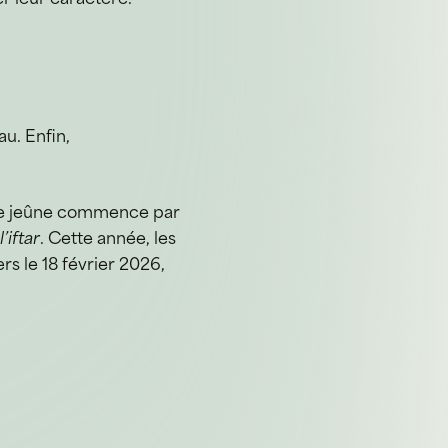
u. Enfin,
. Le jeûne commence par
r
l’iftar
. Cette année, les
s le 18 février 2026,