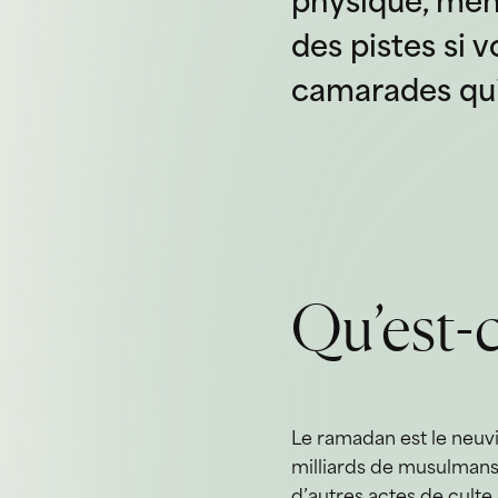
physique, ment
des pistes si 
camarades qui
Qu’est-c
Le ramadan est le neuvi
milliards de musulmans à
d’autres actes de culte,