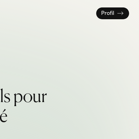
Profil
i
l
s
p
o
u
r
é