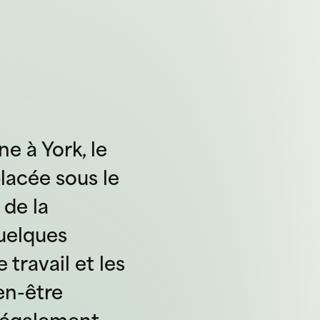
e à York, le
lacée sous le
 de la
uelques
 travail et les
en-être