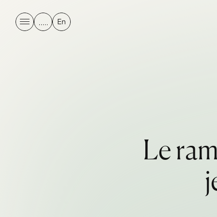
En
L
e
r
a
j