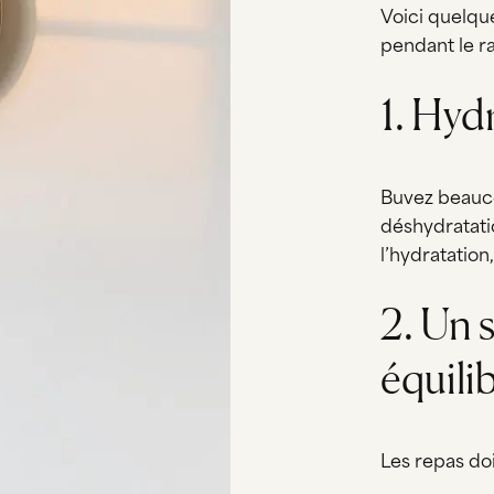
Voici quelqu
pendant le r
1. Hyd
Buvez beaucou
déshydratatio
l’hydratatio
2. Un 
équili
Les repas doi