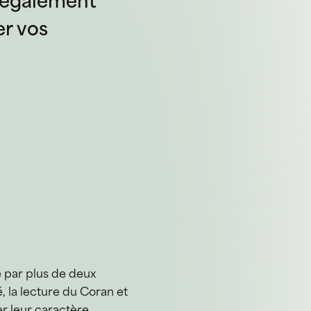
i également
er vos
é par plus de deux
é, la lecture du Coran et
er leur caractère.