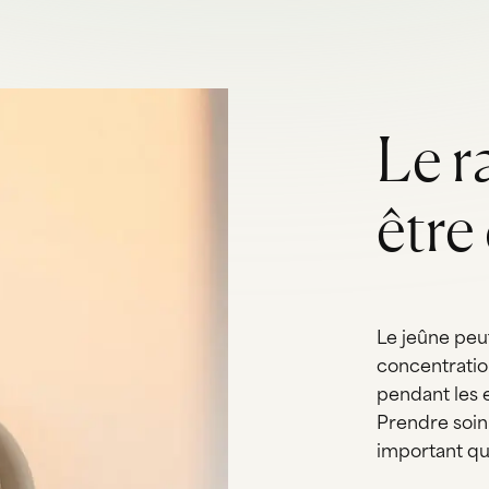
Le r
être
Le jeûne peut
concentration
pendant les 
Prendre soin
important que