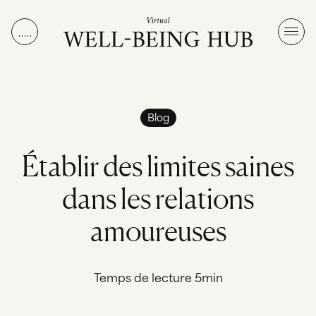
Aller au contenu
Blog
É
t
a
b
l
i
r
d
e
s
l
i
m
i
t
e
s
s
a
i
n
e
s
d
a
n
s
l
e
s
r
e
l
a
t
i
o
n
s
a
m
o
u
r
e
u
s
e
s
Temps de lecture 5min