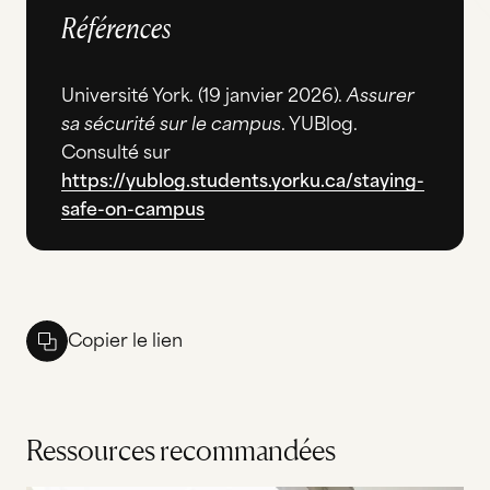
Références
Université York
. (19 janvier 2026).
Assurer
sa sécurité sur le campus
. YUBlog.
Consulté sur
https://yublog.students.yorku.ca/staying-
safe-on-campus
Copier le lien
Ressources recommandées