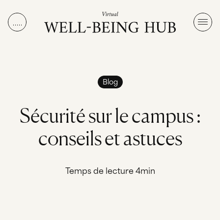
Aller au contenu
Blog
S
é
c
u
r
i
t
é
s
u
r
l
e
c
a
m
p
u
s
:
c
o
n
s
e
i
l
s
e
t
a
s
t
u
c
e
s
Temps de lecture 4min